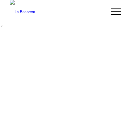
LA BACORERA
cuina de la terra